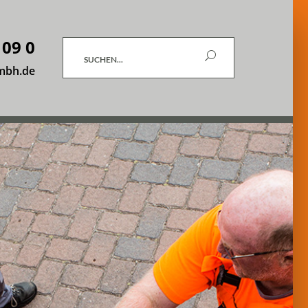
 09 0
Suchen
mbh.de