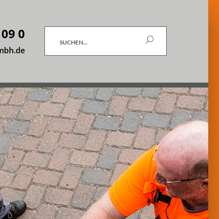
 09 0
Suchen
mbh.de