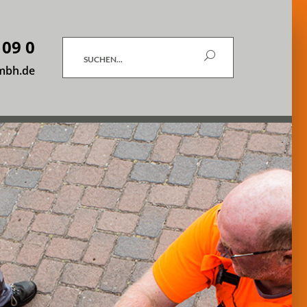
 09 0
Suchen
mbh.de