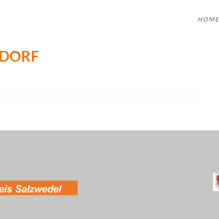
HOM
TDORF