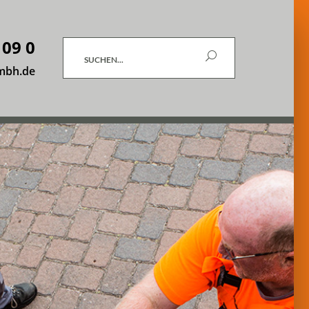
 09 0
Suchen
mbh.de