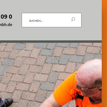
 09 0
Suchen
mbh.de