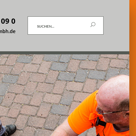
 09 0
Suchen
mbh.de