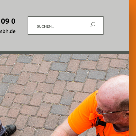
 09 0
Suchen
mbh.de