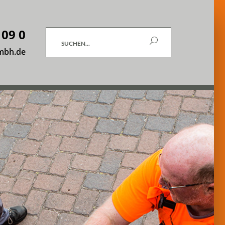
 09 0
Suchen
mbh.de