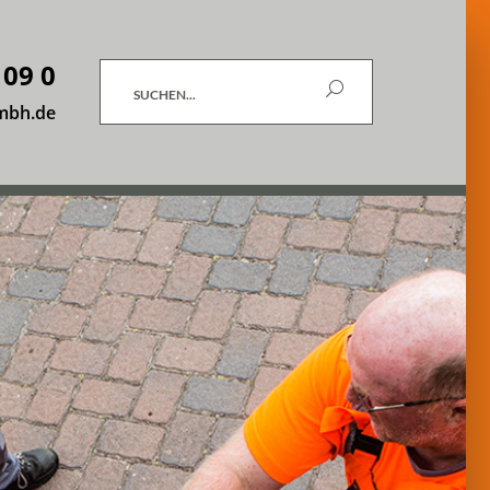
 09 0
Suchen
mbh.de