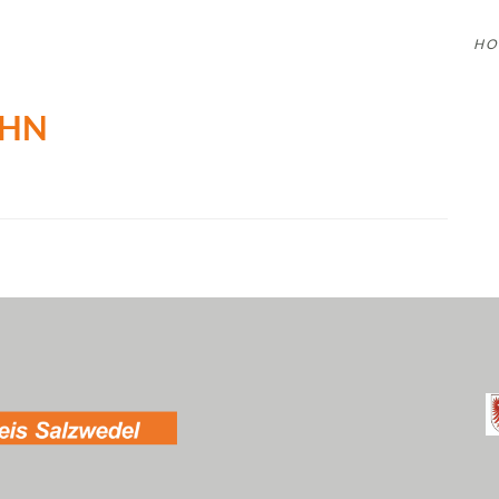
HO
AHN