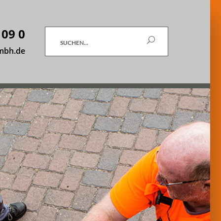
 09 0
Suchen
mbh.de