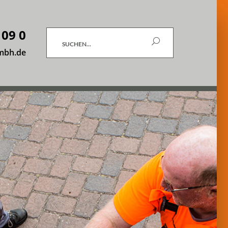
 09 0
Suchen
mbh.de