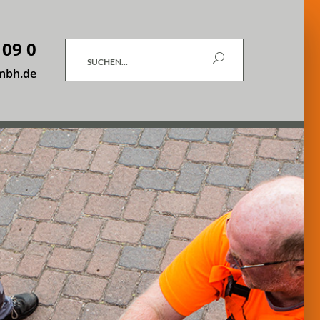
 09 0
Suchen
mbh.de