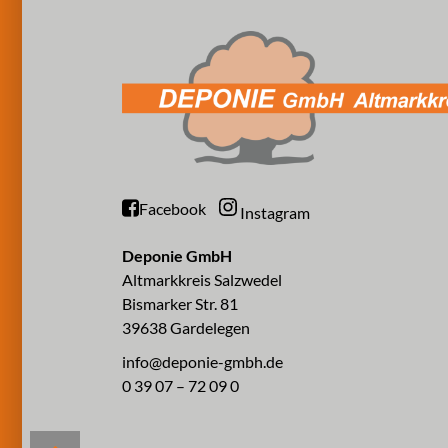
Facebook
Instagram
Deponie GmbH
Altmarkkreis Salzwedel
Bismarker Str. 81
39638 Gardelegen
info@deponie-gmbh.de
0 39 07 – 72 09 0