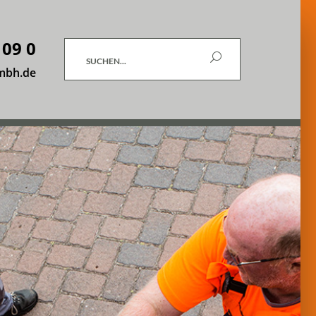
 09 0
Suchen
mbh.de