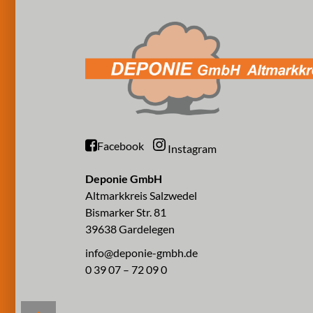
Facebook
Instagram
Deponie GmbH
Altmarkkreis Salzwedel
Bismarker Str. 81
39638 Gardelegen
info@deponie-gmbh.de
0 39 07 – 72 09 0