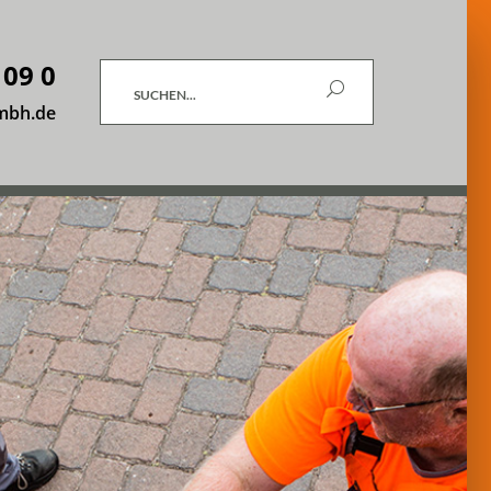
 09 0
Suchen
mbh.de