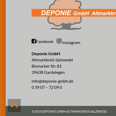
Facebook
Instagram
Deponie GmbH
Altmarkkreis Salzwedel
Bismarker Str. 81
39638 Gardelegen
info@deponie-gmbh.de
0 39 07 – 72 09 0
©2018 DEPONIE GMBH ALTMARKKREIS SALZWEDEL