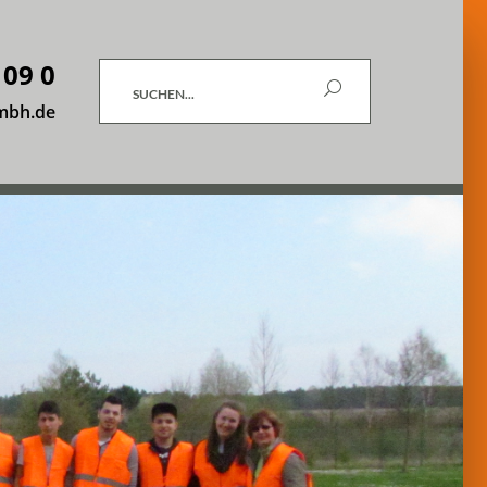
 09 0
Suchen
mbh.de