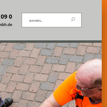
 09 0
Suchen
mbh.de