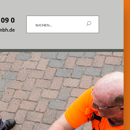
 09 0
Suchen
mbh.de