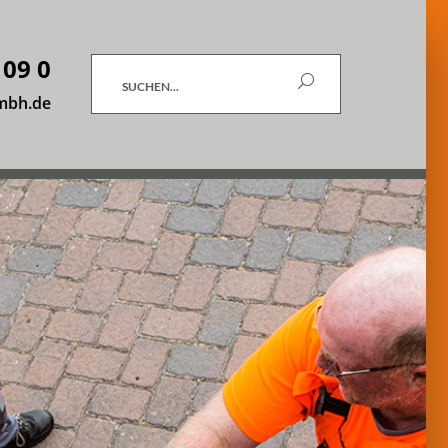
 09 0
Suchen
mbh.de