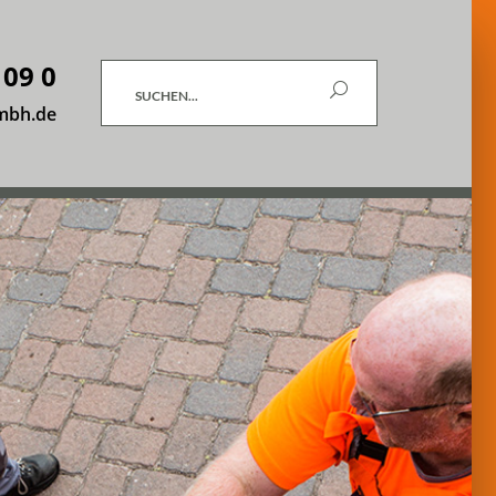
 09 0
Suchen
mbh.de