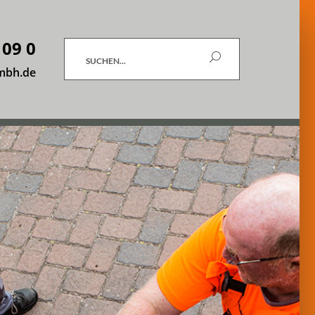
 09 0
Suchen
mbh.de